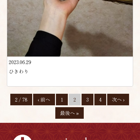
2023.06.29
ひきわり
2 / 78
‹ 前へ
1
2
3
4
次へ ›
最後へ »