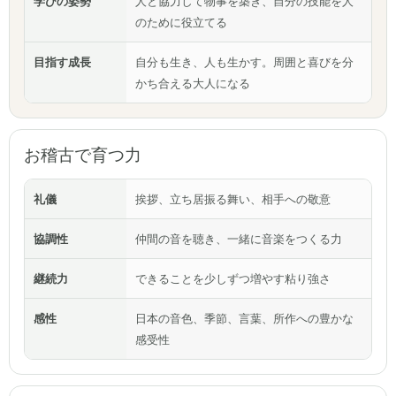
学びの姿勢
人と協力して物事を築き、自分の技能を人
のために役立てる
目指す成長
自分も生き、人も生かす。周囲と喜びを分
かち合える大人になる
お稽古で育つ力
礼儀
挨拶、立ち居振る舞い、相手への敬意
協調性
仲間の音を聴き、一緒に音楽をつくる力
継続力
できることを少しずつ増やす粘り強さ
感性
日本の音色、季節、言葉、所作への豊かな
感受性