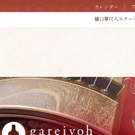
カレンダー
樋口箏尺八スクー