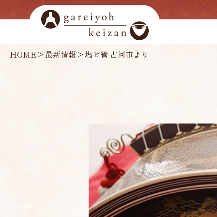
HOME
>
最新情報
>
塩ビ管 古河市より